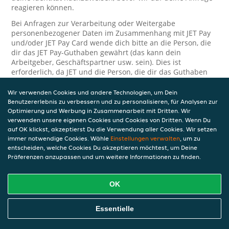
reagieren können.
Bei Anfragen zur Verarbeitung oder Weitergabe
personenbezogener Daten im Zusammenhang mit JET Pay
und/oder JET Pay Card wende dich bitte an die Person, die
dir das JET Pay-Guthaben gewährt (das kann dein
Arbeitgeber, Geschäftspartner usw. sein). Dies ist
erforderlich, da JET und die Person, die dir das Guthaben
gewährt, eine separate Verantwortung für die Verarbeitung
und den Schutz deiner personenbezogenen Daten haben.
Wir verwenden Cookies und andere Technologien, um Dein
Benutzererlebnis zu verbessern und zu personalisieren, für Analysen zur
Solltest du weitere Fragen oder Beschwerden in Bezug auf
Optimierung und Werbung in Zusammenarbeit mit Dritten. Wir
die Verarbeitung deiner personenbezogenen Daten haben,
verwenden unsere eigenen Cookies und Cookies von Dritten. Wenn Du
kontaktieren wir dich gerne. Wir würden uns auch über
auf OK klickst, akzeptierst Du die Verwendung aller Cookies. Wir setzen
Tipps oder Vorschläge zur Verbesserung unserer Erklärung
immer notwendige Cookies. Wähle
Einstellungen verwalten
, um zu
freuen.
entscheiden, welche Cookies Du akzeptieren möchtest, um Deine
Präferenzen anzupassen und um weitere Informationen zu finden.
Sicherheit
OK
JET nimmt den Schutz personenbezogener Daten sehr ernst
und daher ergreifen wir angemessene Maßnahmen, um
deine personenbezogenen Daten vor Missbrauch, Verlust,
Essentielle
unbefugtem Zugriff, unerwünschter Offenlegung und
unbefugter Änderung zu schützen. Wenn du der Meinung